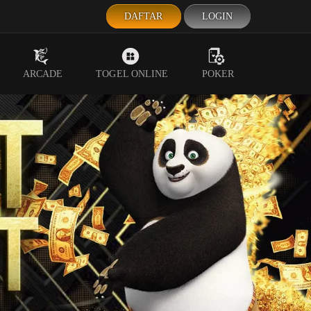
DAFTAR
LOGIN
ARCADE
TOGEL ONLINE
POKER