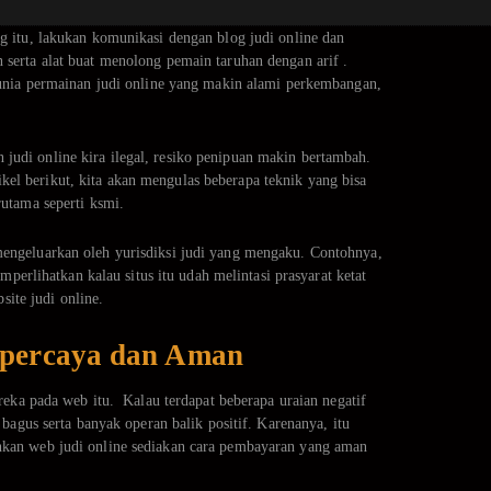
g itu, lakukan komunikasi dengan blog judi online dan
erta alat buat menolong pemain taruhan dengan arif .
unia permainan judi online yang makin alami perkembangan,
n judi online kira ilegal, resiko penipuan makin bertambah.
ikel berikut, kita akan mengulas beberapa teknik yang bisa
utama seperti ksmi.
g mengeluarkan oleh yurisdiksi judi yang mengaku. Contohnya,
erlihatkan kalau situs itu udah melintasi prasyarat ketat
ite judi online.
erpercaya dan Aman
eka pada web itu. Kalau terdapat beberapa uraian negatif
g bagus serta banyak operan balik positif. Karenanya, itu
kan web judi online sediakan cara pembayaran yang aman