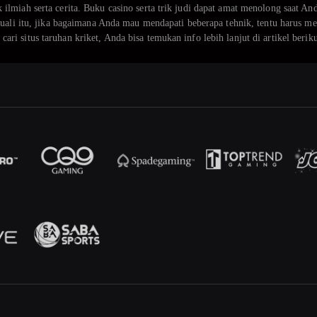
ilmiah serta cerita. Buku casino serta trik judi dapat amat menolong saat A
cuali itu, jika bagaimana Anda mau mendapati beberapa tehnik, tentu harus m
i situs taruhan kriket, Anda bisa temukan info lebih lanjut di artikel beriku