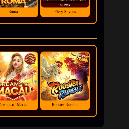
Roma
Fiery Sevens
Dreams of Macau
Rooster Rumble