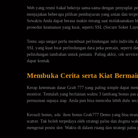
Web yang resmi bakal bekerja sama-sama dengan penyuplai pel
menjajakan beberapa pilihan pembayaran yang aman dan terper
Sewaktu Anda dapat berasa makin tenang saat melaksanakan bis
prosedur keamanan yang kuat, seperti SSL (Secure Soket Laye
Tentu saja sangat perlu membuat perlindungan info individu 
SSL yang kuat buat perlindungan data peka pemain, seperti d
pelindungan tambahan untuk pemain. Paling akhir, cek service
dapat kontak.
Membuka Cerita serta Kiat Bermai
Kerap ketentuan dasar Grab 777 yang paling simple dapat me
monitor. Tentulah yang berlainan waktu 3 lambang bonus pas
permainan supaya siap. Anda pun bisa mencoba lebih dulu sec
Kecuali bonus, ada ikon bonus Grab777 Demo yang bisa muncu
scatter. Tak boleh terpedaya oleh strategi palsu dan dogma w
mengenai posisi slot. Waktu di dalam ruang dan strategi palsu