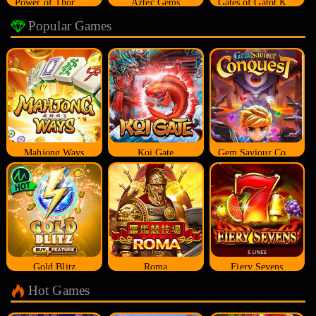
Power of Thor Megaways
Aztec Gems
Gates of Gatot Kaca
Popular Games
Mahjong Ways
Koi Gate
Gem Saviour Conquest
Gold Blitz
Roma
Fiery Sevens
Hot Games