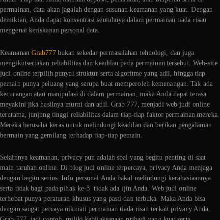
permainan, data akan jagalah dengan susunan keamanan yang kuat. Dengan
demikian, Anda dapat konsentrasi seutuhnya dalam permainan tiada risau
mengenai keriskanan personal data.
Keamanan
Grab777
bukan sekedar permasalahan tehnologi, dan juga
mengikutsertakan reliabilitas dan keadilan pada permainan tersebut. Web-site
judi online terpilih punyai struktur serta algoritme yang adil, hingga tiap
pemain punya peluang yang serupa buat memperoleh kemenangan. Tak ada
kecurangan atau manipulasi di dalam permainan, maka Anda dapat terasa
meyakini jika hasilnya murni dan adil. Grab 777, menjadi web judi online
terutama, junjung tinggi reliabilitas dalam tiap-tiap faktor permainan mereka.
Mereka berusaha keras untuk melindungi keadilan dan berikan pengalaman
bermain yang gemilang terhadap tiap-tiap pemain.
Selainnya keamanan, privacy pun adalah soal yang begitu penting di saat
main taruhan online. Di blog judi online terpercaya, privacy Anda menjaga
dengan begitu serius. Info personal Anda bakal melindungi kerahasiaannya
serta tidak bagi pada pihak ke-3 tidak ada ijin Anda. Web judi online
terhebat punya peraturan khusus yang pasti dan terbuka. Maka Anda bisa
dengan sangat percaya nikmati permainan tiada risau terkait privacy Anda.
Grab 777, jadi contoh, miliki kebijaksanaan pribadi yang kuat serta